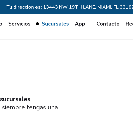
Tu dirección es:
13443 NW 19TH LANE, MIAMI, FL 3318
io
Servicios
Sucursales
App
Contacto
Re
 sucursales
e siempre tengas una