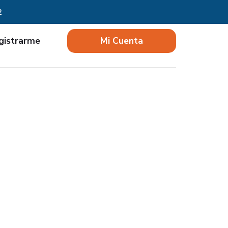
2
gistrarme
Mi Cuenta