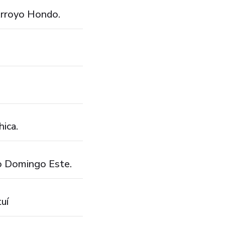
Arroyo Hondo.
ica.
to Domingo Este.
uí